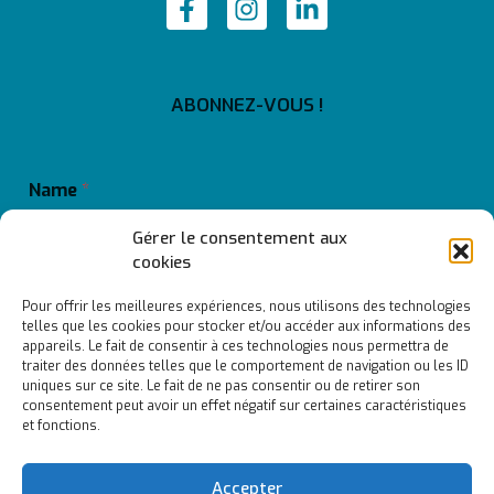
ABONNEZ-VOUS !
Name
*
Gérer le consentement aux
cookies
Prénom
Nom
Pour offrir les meilleures expériences, nous utilisons des technologies
E
telles que les cookies pour stocker et/ou accéder aux informations des
Email
*
m
appareils. Le fait de consentir à ces technologies nous permettra de
a
traiter des données telles que le comportement de navigation ou les ID
i
uniques sur ce site. Le fait de ne pas consentir ou de retirer son
l
consentement peut avoir un effet négatif sur certaines caractéristiques
E
et fonctions.
m
Submit
a
i
Accepter