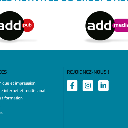
CES
REJOIGNEZ-NOUS !
hique et impression
te internet et multi-canal
 et formation
s
us